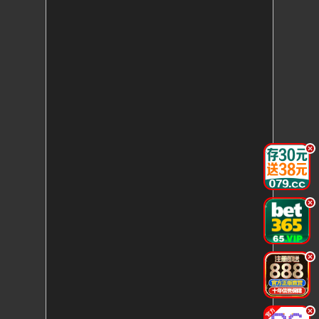
.
.
.
.