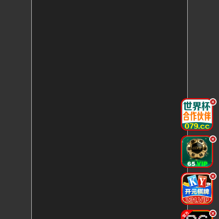
.
.
.
.